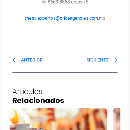
55 8663 8858 opción 5
mesa.expertos@priceagencies.com
.mx
Prev
Next
ANTERIOR
SIGUIENTE
Articulos
Relacionados