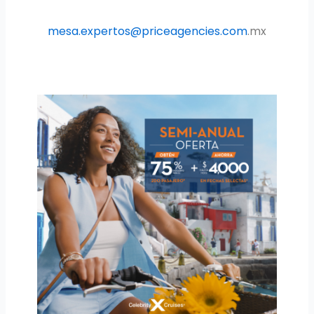
mesa.expertos@priceagencies.com
.mx