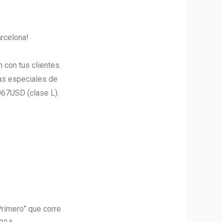
rcelona!
con tus clientes.
as especiales de
067USD (clase L).
imero” que corre