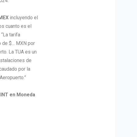
024.
 MEX
incluyendo el
s cuanto es el
“La tarifa
go de $… MXN por
rto. La TUA es un
nstalaciones de
caudado por la
Aeropuerto.”
 INT en Moneda